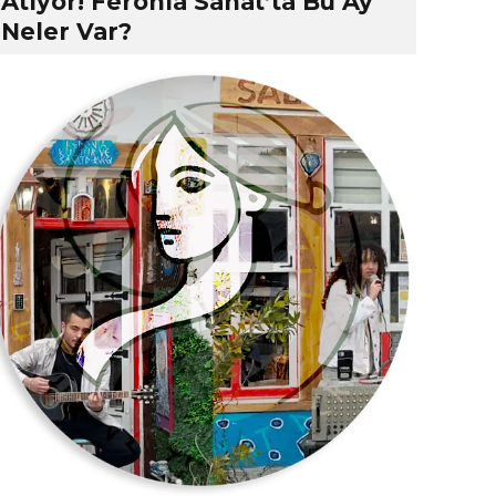
Atıyor! Feronia Sanat’ta Bu Ay
Neler Var?