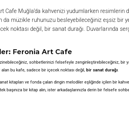
t Cafe Muğla’da kahvenizi yudumlarken resimlerin dü
dan da müzikle ruhunuzu besleyebileceğiniz eşsiz bir y
çecek noktası değil, bir sanat durağı. Duvarlarında s
r: Feronia Art Cafe
ebileceğiniz, sohbetlerinizi felsefeyle zenginleştirebileceğiniz, bir
r alan bu kafe, sadece bir içecek noktası değil,
bir sanat durağı
.
nat kitapları ve fonda çalan dingin melodiler eşliğinde içilen bir ka
 tek başınıza bir kitap alın, ister arkadaşlarınızla derin bir felsefe so