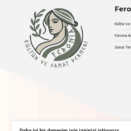
Fero
Kültür ve
Feronia A
Sanat Ter
Daha iyi bir deneyim için izninizi istiyoruz.