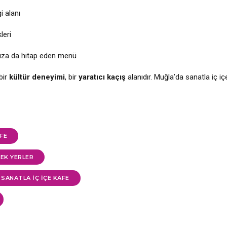
i alanı
leri
nıza da hitap eden menü
bir
kültür deneyimi
, bir
yaratıcı kaçış
alanıdır. Muğla’da sanatla iç i
FE
CEK YERLER
SANATLA IÇ IÇE KAFE