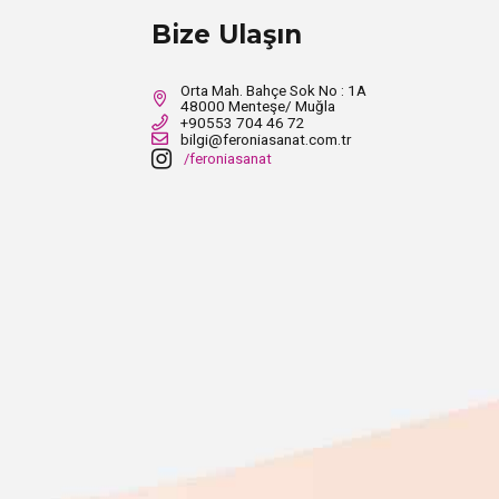
Bize Ulaşın
Orta Mah. Bahçe Sok No : 1A
48000 Menteşe/ Muğla
+90553 704 46 72
bilgi@feroniasanat.com.tr
/feroniasanat