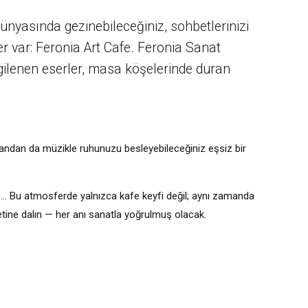
nyasında gezinebileceğiniz, sohbetlerinizi
er var: Feronia Art Cafe. Feronia Sanat
ergilenen eserler, masa köşelerinde duran
 yandan da müzikle ruhunuzu besleyebileceğiniz eşsiz bir
hve… Bu atmosferde yalnızca kafe keyfi değil; aynı zamanda
hbetine dalın — her anı sanatla yoğrulmuş olacak.