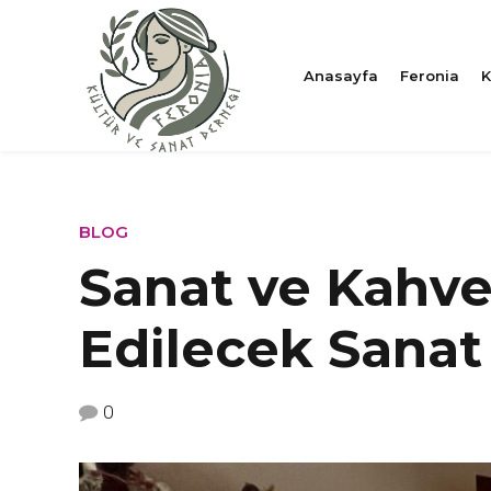
Anasayfa
Feronia
K
BLOG
Sanat ve Kahve
Edilecek Sanat 
0