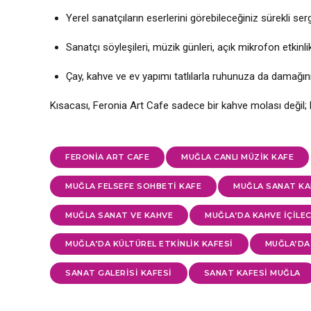
Yerel sanatçıların eserlerini görebileceğiniz sürekli serg
Sanatçı söyleşileri, müzik günleri, açık mikrofon etkinlik
Çay, kahve ve ev yapımı tatlılarla ruhunuza da damağı
Kısacası, Feronia Art Cafe sadece bir kahve molası değil; 
FERONIA ART CAFE
MUĞLA CANLI MÜZIK KAFE
MUĞLA FELSEFE SOHBETI KAFE
MUĞLA SANAT KA
MUĞLA SANAT VE KAHVE
MUĞLA’DA KAHVE IÇILE
MUĞLA’DA KÜLTÜREL ETKINLIK KAFESI
MUĞLA’DA 
SANAT GALERISI KAFESI
SANAT KAFESI MUĞLA