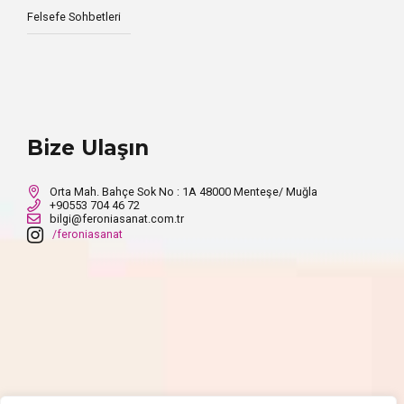
Felsefe Sohbetleri
Bize Ulaşın
Orta Mah. Bahçe Sok No : 1A 48000 Menteşe/ Muğla
+90553 704 46 72
bilgi@feroniasanat.com.tr
/feroniasanat