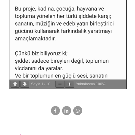
Sayfa
1
/
10
Yakınlaşma
100%