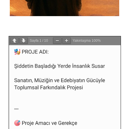
Sayfa
1
/
10
Yakınlaşma
100%