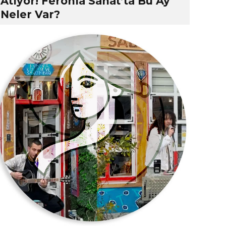
Atıyor! Feronia Sanat’ta Bu Ay
Neler Var?