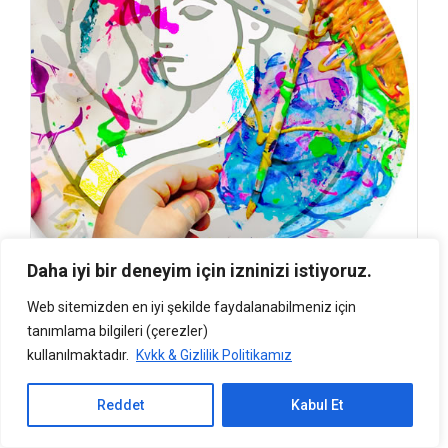
Daha iyi bir deneyim için izninizi istiyoruz.
Web sitemizden en iyi şekilde faydalanabilmeniz için
tanımlama bilgileri (çerezler)
kullanılmaktadır.
Kvkk & Gizlilik Politikamız
BLOG
0
Muğla’da Sanat Turu
Reddet
Kabul Et