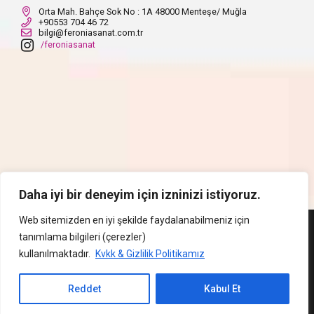
Orta Mah. Bahçe Sok No : 1A 48000 Menteşe/ Muğla
+90553 704 46 72
bilgi@feroniasanat.com.tr
/feroniasanat
Daha iyi bir deneyim için izninizi istiyoruz.
Web sitemizden en iyi şekilde faydalanabilmeniz için
Copyright FeroniaSanat Muğla
tanımlama bilgileri (çerezler)
kullanılmaktadır.
Kvkk & Gizlilik Politikamız
Anasayfa
Feronia
Kültür & Sanat
Art Cafe
Sanat Terapisi
Mağaza
Etkinlik
Haber
Reddet
Kabul Et
İletişim